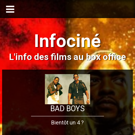
Infociné
L'info des films au box office
BAD BOYS
Bientôt un 4 ?