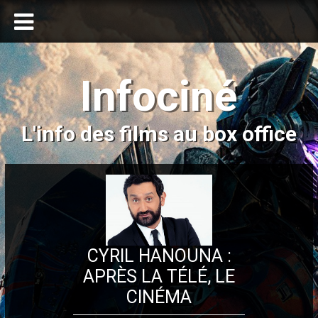
Infociné
L'info des films au box office
CYRIL HANOUNA :
APRÈS LA TÉLÉ, LE
CINÉMA