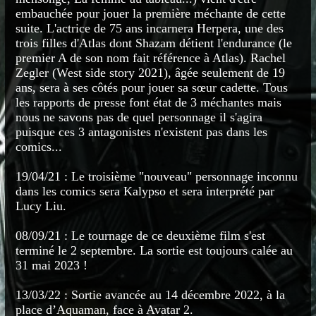
embauchée pour jouer la première méchante de cette
suite. L'actrice de 75 ans incarnera Herpera, une des
trois filles d'Atlas dont Shazam détient l'endurance (le
premier A de son nom fait référence à Atlas). Rachel
Zegler (West side story 2021), âgée seulement de 19
ans, sera à ses côtés pour jouer sa sœur cadette. Tous
les rapports de presse font état de 3 méchantes mais
nous ne savons pas de quel personnage il s'agira
puisque ces 3 antagonistes n'existent pas dans les
comics...
19/04/21 : Le troisième "nouveau" personnage inconnu
dans les comics sera Kalypso et sera interprété par
Lucy Liu.
08/09/21 : Le tournage de ce deuxième film s'est
terminé le 2 septembre. La sortie est toujours calée au
31 mai 2023 !
13/03/22 : Sortie avancée au 14 décembre 2022, à la
place d’Aquaman, face à Avatar 2.