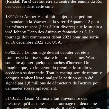
(Randall Park) devrait être au centre des ennuis du Roi
des Océans dans cette suite.
13/11/20 : Amber Heard fait l'objet d'une pétition
demandant à la Warner de la virer d'Aquaman 2 pour
les mêmes raisons (liées à leur divorce) que le studio a
viré Johnny Depp des Animaux fantastiques 3. Le
tournage doit commencer début 2021 pour une sortie
au 16 décembre 2022 aux USA.
06/02/21 : Le tournage devrait débuter cet été à
Londres si la crise sanitaire le permet. James Wan
souhaite ajouter quelques touches d'horreur. On
imagine que, vu le carton du premier, le studio va
accéder à sa demande. Tout le casting sera de retour, y
compris Amber Heard malgré la pétition qui a été
signée par 1,8 millions de détracteurs de l'actrice pour
demander son remplacement.
31/10/21 : Jason Momoa a fait l'inventaire des
blessures qu'il a subies sur le tournage du deuxième
film consacré aux aventures du Roi d'Atlantis, débuté