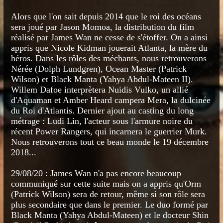
Alors que l'on sait depuis 2014 que le roi des océans
sera joué par Jason Momoa, la distribution du film
réalisé par James Wan ne cesse de s'étoffer. On a ainsi
appris que Nicole Kidman jouerait Atlanta, la mère du
héros. Dans les rôles des méchants, nous retrouverons
Nérée (Dolph Lundgren), Ocean Master (Patrick
Wilson) et Black Manta (Yahya Abdul-Mateen II).
Willem Dafoe interprètera Nuidis Vulko, un allié
d'Aquaman et Amber Heard campera Mera, la dulcinée
du Roi d'Atlantis. Dernier ajout au casting du long
métrage : Ludi Lin, l'acteur sous l'armure noire du
récent Power Rangers, qui incarnera le guerrier Murk.
Nous retrouverons tout ce beau monde le 19 décembre
2018...
29/08/20 : James Wan n'a pas encore beaucoup
communiqué sur cette suite mais on a appris qu'Orm
(Patrick Wilson) sera de retour, même si son rôle sera
plus secondaire que dans le premier. Le duo formé par
Black Manta (Yahya Abdul-Mateen) et le docteur Shin