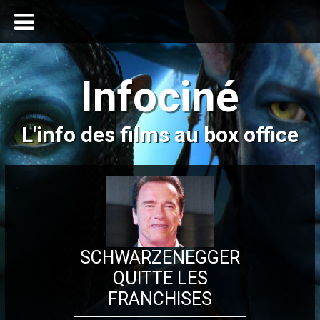
Infociné
L'info des films au box office
SCHWARZENEGGER
QUITTE LES
FRANCHISES