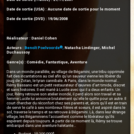
Date de sortie (USA) : Aucune date de sortie pour le moment
Date de sortie (DVD) : 19/06/2008
Réalisateur : Daniel Cohen
Acteurs :
Benoît Poelvoorde
,
Natacha Lindinger, Michel
Duchaussoy
Genre(s) : Comédie, Fantastique, Aventure
Dans un monde parallèle, au village de Bégamini, une tribu opprimée
fait des incantations au ciel afin qu'un sauveur vienne les libérer du
joug de Zotan, le tyran cannibale. A Paris, dans le monde normal...
Rémy Bassano est un petit restaurateur d'œuvres d'art timide, discret
et sans histoires. Il est marié à Lucile avec qui il a deux enfants. Un
jour, Rémy retrouve son atelier inondé, il perd alors son travail et sa
femme Lucile lui annonce brutalement qu'elle le quitte pour un autre. Il
court chercher du réconfort chez ses parents et, alors qu'il est en train
de servir le café à ses nombreux frères et soeurs, il est aspiré dans le
sol, traverse le temps et se retrouve à Bégamini. Là, dans leur étrange
village, les Bégaminiens l'accueillent comme le libérateur qu'ils
espèrent depuis toujours. A partir de ce moment là, Rémy se trouve
embarqué dans une aventure haletante...
Budget : 19 200 000$