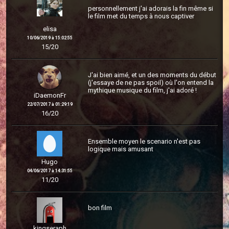
personnellement j'ai adorais la fin même si
le film met du temps à nous captiver
elisa
10/06/2019 à 15:02:55
15/20
J'ai bien aimé, et un des moments du début
(j'essaye de ne pas spoil) où l'on entend la
mythique musique du film, j'ai adoré !
iDaemonFr
22/07/2017 à 01:29:19
16/20
Ensemble moyen le scenario n'est pas
logique mais amusant
Hugo
04/06/2017 à 14:31:55
11/20
bon film
kingseraph