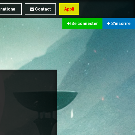
rnational
Contact
Appli
Se connecter
S'inscrire