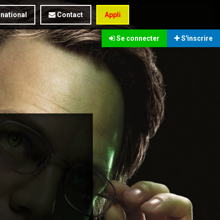
rnational
Contact
Appli
Se connecter
S'inscrire