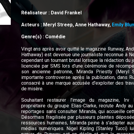
Réalisateur : David Frankel
Acteurs : Meryl Streep, Anne Hathaway,
Emily Blun
Genre(s) : Comédie
Vingt ans après avoir quitté le magazine Runway, An
Hathaway) est devenue une journaliste reconnue à Ne
cependant un tournant brutal lorsque la rédaction du jo
licenciée par SMS lors d'une cérémonie de récom
son ancienne patronne, Miranda Priestly (Meryl S
importante controverse après la publication, dans Run
consacré à une marque accusée d'exploiter des trava
de misère.
Souhaitant restaurer l'image du magazine, Irv 
propriétaire du groupe Elias-Clarke, recrute Andy a
reportages sans consulter Miranda, qui accueille cet
Désormais fragilisée par plusieurs plaintes déposé
ressources humaines, Miranda peine à s'adapter aux
médias numériques. Nigel Kipling (Stanley Tucci) lu