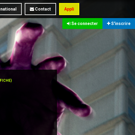
rnational
Contact
Appli
Se connecter
S'inscrire
FFICHE)