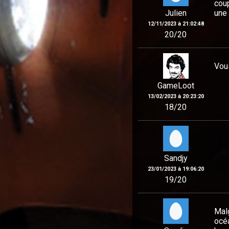
coup
Julien
une 
12/11/2023 à 21:02:48
20/20
Vous
GameLoot
13/02/2023 à 20:23:20
18/20
Sandjy
23/01/2023 à 19:06:20
19/20
Malg
océ