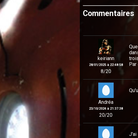
Commentaires
Quel
dans
keiriann
troi
Par 
28/01/2025 à 22:48:58
8/20
Qu'u
Andréa
23/10/2024 à 21:37:38
20/20
J'ai