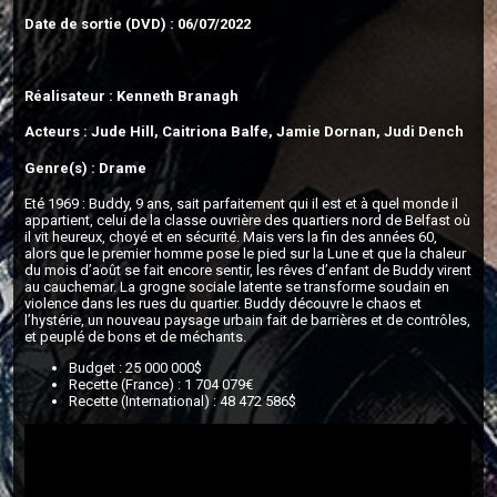
Date de sortie (DVD) : 06/07/2022
Réalisateur : Kenneth Branagh
Acteurs : Jude Hill, Caitriona Balfe, Jamie Dornan, Judi Dench
Genre(s) : Drame
Eté 1969 : Buddy, 9 ans, sait parfaitement qui il est et à quel monde il
appartient, celui de la classe ouvrière des quartiers nord de Belfast où
il vit heureux, choyé et en sécurité. Mais vers la fin des années 60,
alors que le premier homme pose le pied sur la Lune et que la chaleur
du mois d’août se fait encore sentir, les rêves d’enfant de Buddy virent
au cauchemar. La grogne sociale latente se transforme soudain en
violence dans les rues du quartier. Buddy découvre le chaos et
l’hystérie, un nouveau paysage urbain fait de barrières et de contrôles,
et peuplé de bons et de méchants.
Budget : 25 000 000$
Recette (France) : 1 704 079€
Recette (International) : 48 472 586$