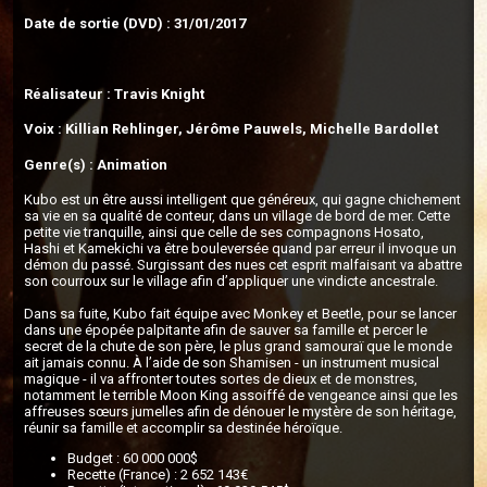
Date de sortie (DVD) : 31/01/2017
Réalisateur : Travis Knight
Voix : Killian Rehlinger, Jérôme Pauwels, Michelle Bardollet
Genre(s) : Animation
Kubo est un être aussi intelligent que généreux, qui gagne chichement
sa vie en sa qualité de conteur, dans un village de bord de mer. Cette
petite vie tranquille, ainsi que celle de ses compagnons Hosato,
Hashi et Kamekichi va être bouleversée quand par erreur il invoque un
démon du passé. Surgissant des nues cet esprit malfaisant va abattre
son courroux sur le village afin d’appliquer une vindicte ancestrale.
Dans sa fuite, Kubo fait équipe avec Monkey et Beetle, pour se lancer
dans une épopée palpitante afin de sauver sa famille et percer le
secret de la chute de son père, le plus grand samouraï que le monde
ait jamais connu. À l’aide de son Shamisen - un instrument musical
magique - il va affronter toutes sortes de dieux et de monstres,
notamment le terrible Moon King assoiffé de vengeance ainsi que les
affreuses sœurs jumelles afin de dénouer le mystère de son héritage,
réunir sa famille et accomplir sa destinée héroïque.
Budget : 60 000 000$
Recette (France) : 2 652 143€