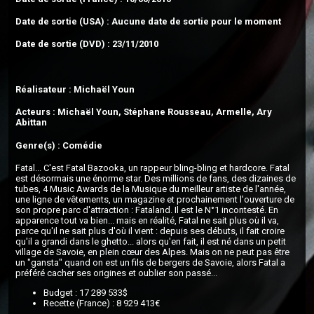
Date de sortie (USA) : Aucune date de sortie pour le moment
Date de sortie (DVD) : 23/11/2010
Réalisateur : Michaël Youn
Acteurs : Michaël Youn, Stéphane Rousseau, Armelle, Ary
Abittan
Genre(s) : Comédie
Fatal... C'est Fatal Bazooka, un rappeur bling-bling et hardcore. Fatal
est désormais une énorme star. Des millions de fans, des dizaines de
tubes, 4 Music Awards de la Musique du meilleur artiste de l'année,
une ligne de vêtements, un magazine et prochainement l'ouverture de
son propre parc d'attraction : Fataland. Il est le N°1 incontesté. En
apparence tout va bien... mais en réalité, Fatal ne sait plus où il va,
parce qu'il ne sait plus d'où il vient : depuis ses débuts, il fait croire
qu'il a grandi dans le ghetto... alors qu'en fait, il est né dans un petit
village de Savoie, en plein cœur des Alpes. Mais on ne peut pas être
un "gansta" quand on est un fils de bergers de Savoie, alors Fatal a
préféré cacher ses origines et oublier son passé...
Budget : 17 289 533$
Recette (France) : 8 929 413€