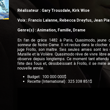
Réalisateur : Gary Trousdale, Kirk Wise
Voix : Francis Lalanne, Rebecca Dreyfus, Jean Pia
Genre(s) : Animation, Famille, Drame
En l'an de grâce 1482 à Paris, Quasimodo, jeune or
sonneur de Notre-Dame. Il vit reclus dans le clocher 
juge Frollo, son maître. Ses seules amies sont les g
Muraille et la Volière. Quasimodo rêve de vivre libre a
observe depuis longtemps. Ce moment tant attendu s
fête des fous et, désobéissant à Frollo, il se mêle 
nouvelle année.
Budget : 100 000 000$
Recette (International) : 325 338 851$