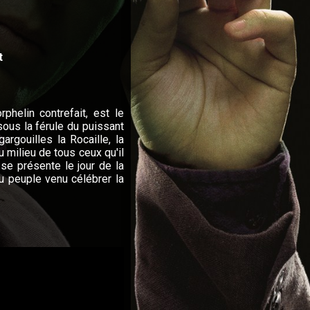
t
phelin contrefait, est le
sous la férule du puissant
argouilles la Rocaille, la
u milieu de tous ceux qu'il
e présente le jour de la
au peuple venu célébrer la