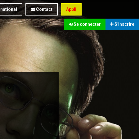
rnational
Contact
Appli
Se connecter
S'inscrire