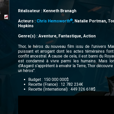
Réalisateur : Kenneth Branagh
Acteurs :
Chris Hemsworth
,
Natalie Portman, To
Hopkins
Genre(s) : Aventure, Fantastique, Action
Thor, le héros du nouveau film issu de l'univers Mar
puissant et arrogant dont les actes téméraires font
conflit ancestral. A cause de cela, il est banni du Ro
est condamné à vivre parmi les humains. Mais lo
d’Asgard s’apprêtent à envahir la Terre, Thor découvre 
un héros".
Budget : 150 000 000$
Recette (France) : 12 782 234€
Recette (International) : 449 326 618$