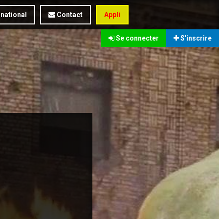
rnational
Contact
Appli
Se connecter
S'inscrire