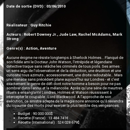
Date de sortie (DVD) : 03/06/2010
Réalisateur : Guy Ritchie
Acteurs : Robert Downey Jr., Jude Law, Rachel McAdams, Mark
Strong
Genre(s) : Action, Aventure
Aucune énigme ne résiste longtemps à Sherlock Holmes... Flanqué de
son fidèle ami le Docteur John Watson, l'intrépide et légendaire
détective traque sans relâche les criminels de tous poils. Ses armes :
un sens aigu de l'observation et de la déduction, une érudition et une
curiosité tous azimuts ; accessoirement, une droite redoutable... Mais
une menace sans précédent plane aujourd'hui sur Londres - et c'est
exactement le genre de défi dont notre homme a besoin pour ne pas
sombrer dans l'ennui et la mélancolie. Après qu'une série de meurtres
rituels a ensanglanté Londres, Holmes et Watson réussissent à
intercepter le coupable : Lord Blackwood. A l'approche de son
exécution, ce sinistre adepte de la magie noire annonce qu'il reviendra
du royaume des morts pour exercer la plus terrible des vengeances.
Budget : 90 000 000$
Recette (France) : 13 484 741€
Recette (International) : 524 028 679$