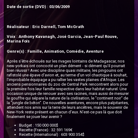
Date de sortie (DVD) : 03/06/2009
Réalisateur : Eric Darnell, Tom McGrath
Voix : Anthony Kavanagh, José Garcia, Jean-Paul Rouve,
Marina Foïs
Genre(s) : Famille, Animation, Comédie, Aventure
Après s'être échoués sur les rivages lointains de Madagascar, nos
new-yorkais ont concocté un plan dément - si dément qu'il pourrait
bien réussir ! Avec une discipline quasi militaire, les pingouins ont
rafistolé une épave d'avion et, au terme d'un vol chaotique à souhait,
l'improbable équipage a pu rallier les vastes plaines d'Afrique. Les
anciens pensionnaires du zoo de Central Park rencontrent alors pour
la première fois leur famille respective dans leur habitat naturel. Une
occasion unique de renouer avec ses racines, mais aussi de mesurer
le gouffre qui sépare la nature de la civilisation, le "continent noir" de
la "jungle de béton". De nouvelles aventures, encore plus palpitantes,
attendent nos amis sur la terre de leurs ancêtres, mais le souvenir de
New-York reste présent en chacun d'eux. N'est-ce pas là que doit
finalement se jouer leur avenir ?
Budget : 150 000 000$
Recette (France) : 32 591 169€
Recette (International) : 603 900 354$