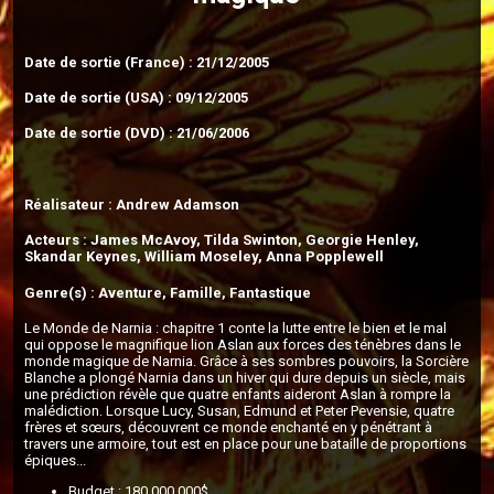
Date de sortie (France) : 21/12/2005
Date de sortie (USA) : 09/12/2005
Date de sortie (DVD) : 21/06/2006
Réalisateur : Andrew Adamson
Acteurs : James McAvoy, Tilda Swinton, Georgie Henley,
Skandar Keynes, William Moseley, Anna Popplewell
Genre(s) : Aventure, Famille, Fantastique
Le Monde de Narnia : chapitre 1 conte la lutte entre le bien et le mal
qui oppose le magnifique lion Aslan aux forces des ténèbres dans le
monde magique de Narnia. Grâce à ses sombres pouvoirs, la Sorcière
Blanche a plongé Narnia dans un hiver qui dure depuis un siècle, mais
une prédiction révèle que quatre enfants aideront Aslan à rompre la
malédiction. Lorsque Lucy, Susan, Edmund et Peter Pevensie, quatre
frères et sœurs, découvrent ce monde enchanté en y pénétrant à
travers une armoire, tout est en place pour une bataille de proportions
épiques...
Budget : 180 000 000$