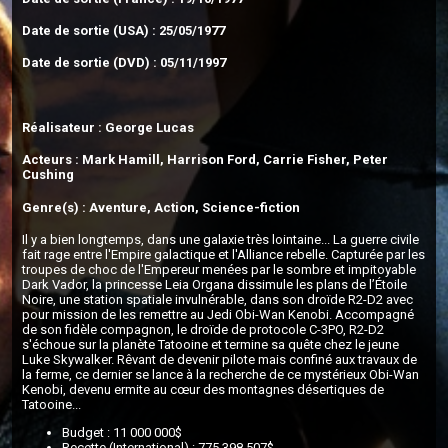
Date de sortie (USA) : 25/05/1977
Date de sortie (DVD) : 05/11/1997
Réalisateur : George Lucas
Acteurs : Mark Hamill, Harrison Ford, Carrie Fisher, Peter
Cushing
Genre(s) : Aventure, Action, Science-fiction
Il y a bien longtemps, dans une galaxie très lointaine... La guerre civile
fait rage entre l'Empire galactique et l'Alliance rebelle. Capturée par les
troupes de choc de l'Empereur menées par le sombre et impitoyable
Dark Vador, la princesse Leia Organa dissimule les plans de l’Étoile
Noire, une station spatiale invulnérable, dans son droïde R2-D2 avec
pour mission de les remettre au Jedi Obi-Wan Kenobi. Accompagné
de son fidèle compagnon, le droïde de protocole C-3PO, R2-D2
s'échoue sur la planète Tatooine et termine sa quête chez le jeune
Luke Skywalker. Rêvant de devenir pilote mais confiné aux travaux de
la ferme, ce dernier se lance à la recherche de ce mystérieux Obi-Wan
Kenobi, devenu ermite au cœur des montagnes désertiques de
Tatooine...
Budget : 11 000 000$
Recette (International) : 775 398 507$