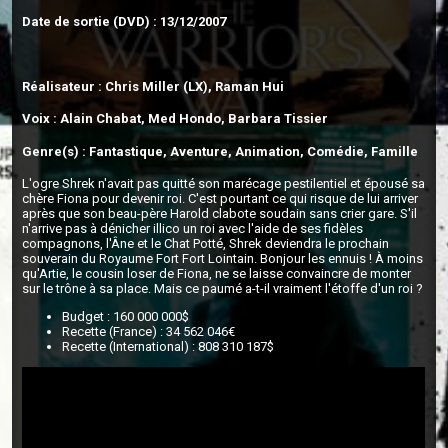
Date de sortie (DVD) : 13/12/2007
Réalisateur : Chris Miller (LX), Raman Hui
Voix : Alain Chabat, Med Hondo, Barbara Tissier
Genre(s) : Fantastique, Aventure, Animation, Comédie, Famille
L'ogre Shrek n'avait pas quitté son marécage pestilentiel et épousé sa
chère Fiona pour devenir roi. C'est pourtant ce qui risque de lui arriver
après que son beau-père Harold clabote soudain sans crier gare. S'il
n'arrive pas à dénicher illico un roi avec l'aide de ses fidèles
compagnons, l'Âne et le Chat Potté, Shrek deviendra le prochain
souverain du Royaume Fort Fort Lointain. Bonjour les ennuis ! À moins
qu'Artie, le cousin loser de Fiona, ne se laisse convaincre de monter
sur le trône à sa place. Mais ce paumé a-t-il vraiment l'étoffe d'un roi ?
Budget : 160 000 000$
Recette (France) : 34 562 046€
Recette (International) : 808 310 187$