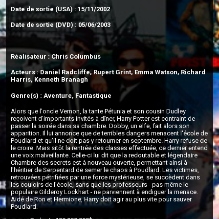
Date de sortie (USA) : 15/11/2002
Date de sortie (DVD) : 05/06/2003
Réalisateur : Chris Columbus
Acteurs : Daniel Radcliffe, Rupert Grint, Emma Watson, Richard
Harris, Kenneth Branagh
Genre(s) : Aventure, Fantastique
Alors que l'oncle Vernon, la tante Pétunia et son cousin Dudley
reçoivent d'importants invités à dîner, Harry Potter est contraint de
passer la soirée dans sa chambre. Dobby, un elfe, fait alors son
apparition. Il lui annonce que de terribles dangers menacent l'école de
Poudlard et qu'il ne doit pas y retourner en septembre. Harry refuse de
le croire. Mais sitôt la rentrée des classes effectuée, ce dernier entend
une voix malveillante. Celle-ci lui dit que la redoutable et légendaire
Chambre des secrets est à nouveau ouverte, permettant ainsi à
l'héritier de Serpentard de semer le chaos à Poudlard. Les victimes,
retrouvées pétrifiées par une force mystérieuse, se succèdent dans
les couloirs de l'école, sans que les professeurs - pas même le
populaire Gilderoy Lockhart - ne parviennent à endiguer la menace.
Aidé de Ron et Hermione, Harry doit agir au plus vite pour sauver
Poudlard.