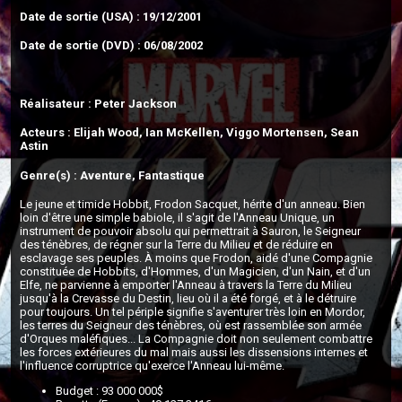
Date de sortie (USA) : 19/12/2001
Date de sortie (DVD) : 06/08/2002
Réalisateur : Peter Jackson
Acteurs : Elijah Wood, Ian McKellen, Viggo Mortensen, Sean
Astin
Genre(s) : Aventure, Fantastique
Le jeune et timide Hobbit, Frodon Sacquet, hérite d'un anneau. Bien
loin d'être une simple babiole, il s'agit de l'Anneau Unique, un
instrument de pouvoir absolu qui permettrait à Sauron, le Seigneur
des ténèbres, de régner sur la Terre du Milieu et de réduire en
esclavage ses peuples. À moins que Frodon, aidé d'une Compagnie
constituée de Hobbits, d'Hommes, d'un Magicien, d'un Nain, et d'un
Elfe, ne parvienne à emporter l'Anneau à travers la Terre du Milieu
jusqu'à la Crevasse du Destin, lieu où il a été forgé, et à le détruire
pour toujours. Un tel périple signifie s'aventurer très loin en Mordor,
les terres du Seigneur des ténèbres, où est rassemblée son armée
d'Orques maléfiques... La Compagnie doit non seulement combattre
les forces extérieures du mal mais aussi les dissensions internes et
l'influence corruptrice qu'exerce l'Anneau lui-même.
Budget : 93 000 000$