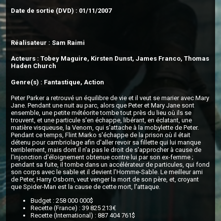
Date de sortie (DVD) : 01/11/2007
Réalisateur : Sam Raimi
Acteurs : Tobey Maguire, Kirsten Dunst, James Franco, Thomas
Haden Church
Genre(s) : Fantastique, Action
Peter Parker a retrouvé un équilibre de vie et il veut se marier avec Mary
Jane. Pendant une nuit au parc, alors que Peter et Mary Jane sont
ensemble, une petite météorite tombe tout près du lieu où ils se
trouvent, et une particule s'en échappe, libérant, en éclatant, une
matière visqueuse, la Venom, qui s'attache à la mobylette de Peter.
Pendant ce temps, Flint Marko s'échappe de la prison où il était
détenu pour cambriolage afin d'aller revoir sa fillette qui lui manque
terriblement, mais dont il n'a pas le droit de s'approcher à cause de
l'injonction d'éloignement obtenue contre lui par son ex-femme ;
pendant sa fuite, il tombe dans un accélérateur de particules, qui fond
son corps avec le sable et il devient l’Homme-Sable. Le meilleur ami
de Peter, Harry Osborn, veut venger la mort de son père, et, croyant
que Spider-Man est la cause de cette mort, l'attaque.
Budget : 258 000 000$
Recette (France) : 39 825 213€
Recette (International) : 887 404 761$