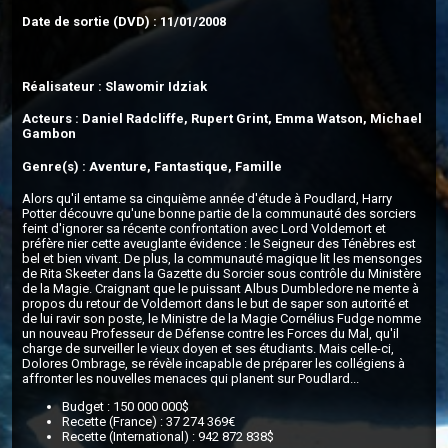
Date de sortie (DVD) : 11/01/2008
Réalisateur : Slawomir Idziak
Acteurs : Daniel Radcliffe, Rupert Grint, Emma Watson, Michael
Gambon
Genre(s) : Aventure, Fantastique, Famille
Alors qu'il entame sa cinquième année d'étude à Poudlard, Harry
Potter découvre qu'une bonne partie de la communauté des sorciers
feint d'ignorer sa récente confrontation avec Lord Voldemort et
préfère nier cette aveuglante évidence : le Seigneur des Ténèbres est
bel et bien vivant. De plus, la communauté magique lit les mensonges
de Rita Skeeter dans la Gazette du Sorcier sous contrôle du Ministère
de la Magie. Craignant que le puissant Albus Dumbledore ne mente à
propos du retour de Voldemort dans le but de saper son autorité et
de lui ravir son poste, le Ministre de la Magie Cornélius Fudge nomme
un nouveau Professeur de Défense contre les Forces du Mal, qu'il
charge de surveiller le vieux doyen et ses étudiants. Mais celle-ci,
Dolores Ombrage, se révèle incapable de préparer les collégiens à
affronter les nouvelles menaces qui planent sur Poudlard...
Budget : 150 000 000$
Recette (France) : 37 274 369€
Recette (International) : 942 872 838$