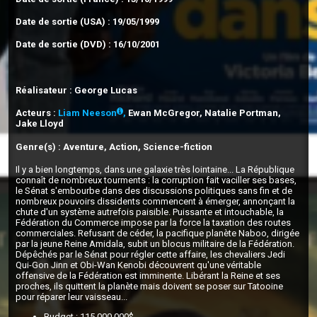
Date de sortie (USA) : 19/05/1999
Date de sortie (DVD) : 16/10/2001
Réalisateur : George Lucas
Acteurs :
Liam Neeson
,
Ewan McGregor, Natalie Portman,
Jake Lloyd
Genre(s) : Aventure, Action, Science-fiction
Il y a bien longtemps, dans une galaxie très lointaine... La République
connaît de nombreux tourments : la corruption fait vaciller ses bases,
le Sénat s'embourbe dans des discussions politiques sans fin et de
nombreux pouvoirs dissidents commencent à émerger, annonçant la
chute d'un système autrefois paisible. Puissante et intouchable, la
Fédération du Commerce impose par la force la taxation des routes
commerciales. Refusant de céder, la pacifique planète Naboo, dirigée
par la jeune Reine Amidala, subit un blocus militaire de la Fédération.
Dépêchés par le Sénat pour régler cette affaire, les chevaliers Jedi
Qui-Gon Jinn et Obi-Wan Kenobi découvrent qu'une véritable
offensive de la Fédération est imminente. Libérant la Reine et ses
proches, ils quittent la planète mais doivent se poser sur Tatooine
pour réparer leur vaisseau...
Budget : 115 000 000$